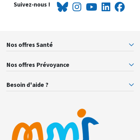
Suivez-nous !
Nos offres Santé
Mutuelle santé Retraités justice
Mu
Nos offres Prévoyance
Prévoyance ministère de la Justice
Pr
Besoin d'aide ?
F.A.Q.
Gl