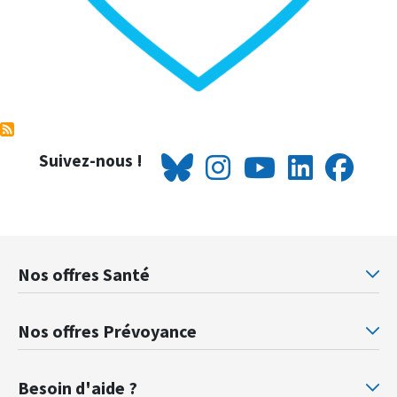
Suivez-nous !
Nos offres Santé
Mutuelle santé Retraités justice
Mu
Nos offres Prévoyance
Prévoyance ministère de la Justice
Pr
Besoin d'aide ?