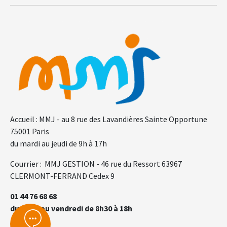
F.A.Q.
Gl
Accueil : MMJ - au 8 rue des Lavandières Sainte Opportune
75001 Paris
du mardi au jeudi de 9h à 17h
Courrier : MMJ GESTION - 46 rue du Ressort 63967
CLERMONT-FERRAND Cedex 9
01 44 76 68 68
du lundi au vendredi de 8h30 à 18h