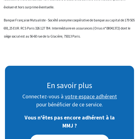
évoluer et hors surprime éventuelle.
Banque Française Mutualiste - Société anonyme coopérative de banque au capital de 179 505
691,25 EUR. RCS Paris 326 127 784. Intermédiaire en assurances (Orias n° 08041372) dont le
siège social est au 56-60 rue de la Glacière, 75013 Paris.
En savoir plus
Connectez-vous à
votre espace adhérent
pour bénéficier de ce service.
Vous n'êtes pas encore adhérent à la
MMJ ?