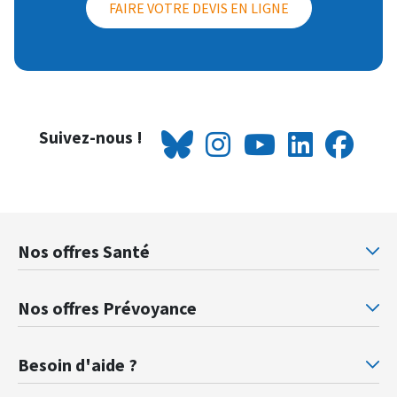
FAIRE VOTRE DEVIS EN LIGNE
Suivez-nous !
Nos offres Santé
Mutuelle santé Retraités justice
Mu
Nos offres Prévoyance
Prévoyance ministère de la Justice
Pr
Besoin d'aide ?