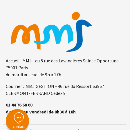
F.A.Q.
Gl
Accueil : MMJ - au 8 rue des Lavandières Sainte Opportune
75001 Paris
du mardi au jeudi de 9h à 17h
Courrier : MMJ GESTION - 46 rue du Ressort 63967
CLERMONT-FERRAND Cedex 9
01 44 76 68 68
du lundi au vendredi de 8h30 à 18h
contact