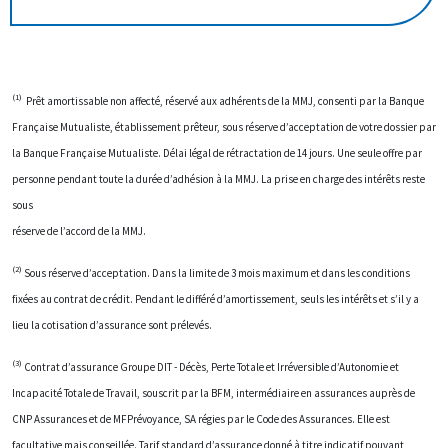
(1)
Prêt amortissable non affecté, réservé aux adhérents de la MMJ, consenti par la Banque
Française Mutualiste, établissement prêteur, sous réserve d’acceptation de votre dossier par
la Banque Française Mutualiste. Délai légal de rétractation de 14 jours. Une seule offre par
personne pendant toute la durée d’adhésion à la MMJ. La prise en charge des intérêts reste
sous
réserve de l’accord de la MMJ.
(2)
Sous réserve d’acceptation. Dans la limite de 3 mois maximum et dans les conditions
fixées au contrat de crédit. Pendant le différé d’amortissement, seuls les intérêts et s’il y a
lieu la cotisation d’assurance sont prélevés.
(3)
Contrat d’assurance Groupe DIT - Décès, Perte Totale et Irréversible d’Autonomie et
Incapacité Totale de Travail, souscrit par la BFM, intermédiaire en assurances auprès de
CNP Assurances et de MFPrévoyance, SA régies par le Code des Assurances. Elle est
facultative mais conseillée. Tarif standard d’assurance donné à titre indicatif pouvant