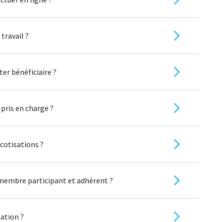
travail ?
er bénéficiaire ?
pris en charge ?
otisations ?
e membre participant et adhérent ?
ation ?