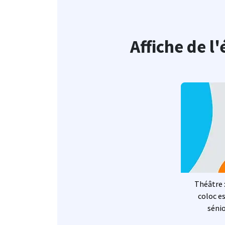
Affiche de 
I
Théâtre 
coloc e
séni