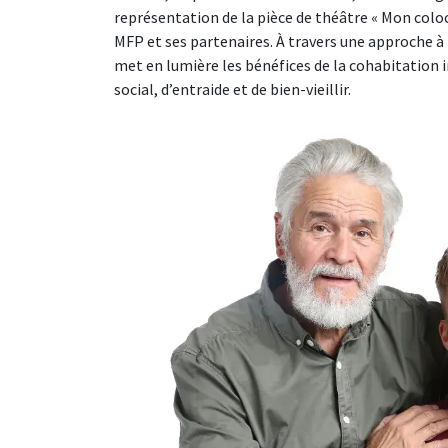
représentation de la pièce de théâtre « Mon coloc 
Prévention - L
MFP et ses partenaires. À travers une approche à 
→ Découvrir toute
→ Découvrir tou
→ Découvrir tou
Mutuelle Prévo
Mutuelle Sant
La Prévention p
met en lumière les bénéfices de la cohabitation i
Une solution p
Une couverture
social, d’entraide et de bien-vieillir.
en cas de coup d
police municip
→ Découvrir t
Image
→ Découvrir to
→ Découvrir to