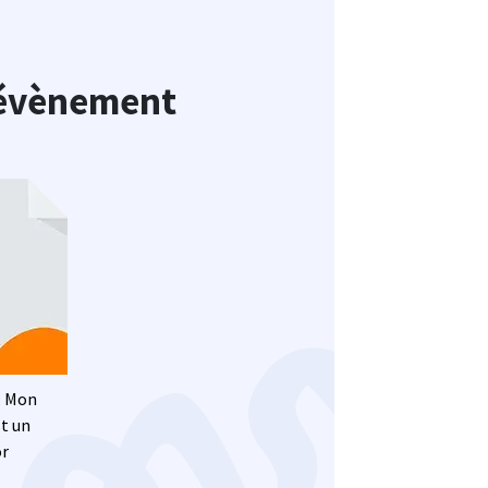
l'évènement
mage
: Mon
st un
or