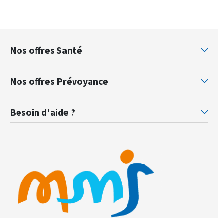
Nos offres Santé
Mutuelle santé Retraités justice
Mu
Nos offres Prévoyance
Prévoyance ministère de la Justice
Pr
Besoin d'aide ?
F.A.Q.
Gl