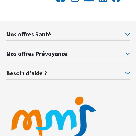
Nos offres Santé
Mutuelle santé Retraités justice
Mu
Nos offres Prévoyance
Prévoyance ministère de la Justice
Pr
Besoin d'aide ?
F.A.Q.
Gl