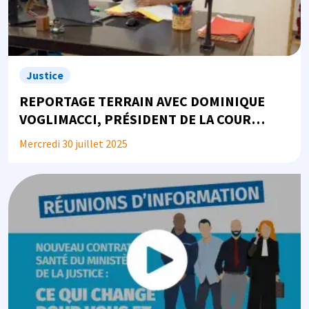
Justice
REPORTAGE TERRAIN AVEC DOMINIQUE
VOGLIMACCI, PRÉSIDENT DE LA COUR
D'ASSISES ET DE LA COUR CRIMINELLE DE
Mercredi 30 juillet 2025
BASSE-TERRE, EN GUADELOUPE
Image