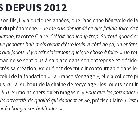
 DEPUIS 2012
 son fils, il y a quelques années, que l’ancienne bénévole de 
ur du phénomène.
« Je me suis demandé ce que j’allais faire de t
ourage
, raconte Claire.
C’était beaucoup trop. Surtout quand on
 que pendant huit mois avant d’être jetés. A côté de ça, un enfant
 aux jouets. Il y avait clairement quelque chose à faire. »
De ret
an ne se sent plus à sa place dans son entreprise et décide 
après sa création, Rejoué est devenue incontournable dans le 
 celui de la fondation « La France s’engage », elle a collecté
uis 2012. Au bout de la chaîne de recyclage : les jouets sont
0 à 70 % moins chers qu’en magasin.
« Pour que les personnes 
ts attractifs de qualité qui donnent envie
, précise Claire.
C’est
 à changer ses habitudes. »