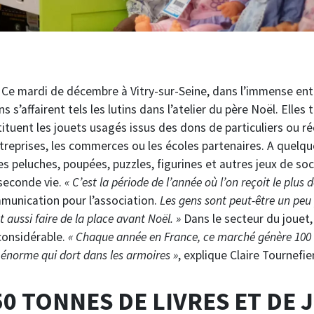
s. Ce mardi de décembre à Vitry-sur-Seine, dans l’immense ent
s s’affairent tels les lutins dans l’atelier du père Noël. Elles t
ituent les jouets usagés issus des dons de particuliers ou r
treprises, les commerces ou les écoles partenaires. A quelq
 les peluches, poupées, puzzles, figurines et autres jeux de soc
 seconde vie.
« C’est la période de l’année où l’on reçoit le plus 
munication pour l’association.
Les gens sont peut-être un peu 
aussi faire de la place avant Noël. »
Dans le secteur du jouet, 
 considérable.
« Chaque année en France, ce marché génère 100 
 énorme qui dort dans les armoires »
, explique Claire Tournefie
50 TONNES DE LIVRES ET DE 