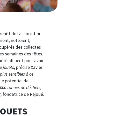
repôt de l’association
rient, nettoient,
écupérés des collectes
ues semaines des fêtes,
iété affluent pour avoir
de jouets
, précise Xavier
plus sensibles à ce
le potentiel de
000 tonnes de déchets,
r, fondatrice de Rejoué.
JOUETS