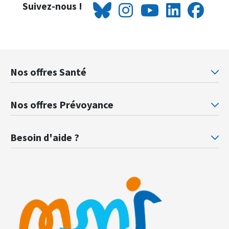
Suivez-nous !
Nos offres Santé
Mutuelle santé Retraités justice
Mu
Nos offres Prévoyance
Prévoyance ministère de la Justice
Pr
Besoin d'aide ?
F.A.Q.
Gl