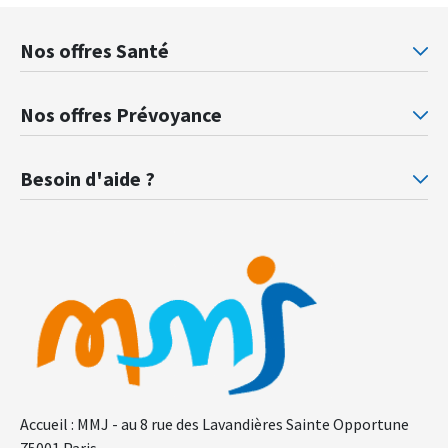
Nos offres Santé
Mutuelle santé Retraités justice
Mu
Nos offres Prévoyance
Prévoyance ministère de la Justice
Pr
Besoin d'aide ?
F.A.Q.
Gl
Accueil : MMJ - au 8 rue des Lavandières Sainte Opportune
75001 Paris