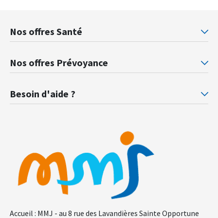
Nos offres Santé
Mutuelle santé Retraités justice
Mu
Nos offres Prévoyance
Prévoyance ministère de la Justice
Pr
Besoin d'aide ?
F.A.Q.
Gl
Accueil : MMJ - au 8 rue des Lavandières Sainte Opportune