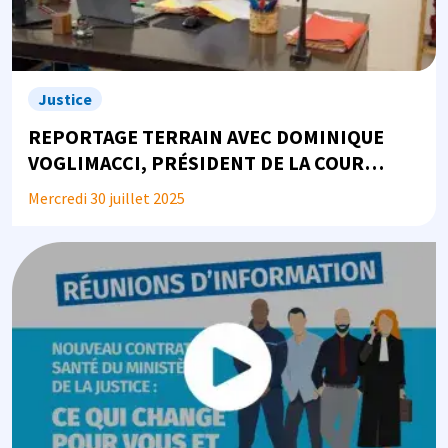
Justice
REPORTAGE TERRAIN AVEC DOMINIQUE
VOGLIMACCI, PRÉSIDENT DE LA COUR
D'ASSISES ET DE LA COUR CRIMINELLE DE
Mercredi 30 juillet 2025
BASSE-TERRE, EN GUADELOUPE
Image