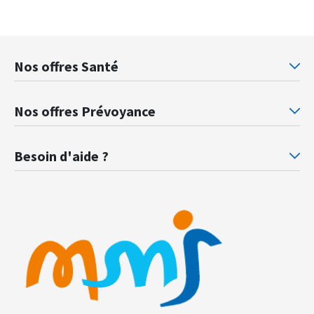
Nos offres Santé
Mutuelle santé Retraités justice
Mu
Nos offres Prévoyance
Prévoyance ministère de la Justice
Pr
Besoin d'aide ?
F.A.Q.
Gl