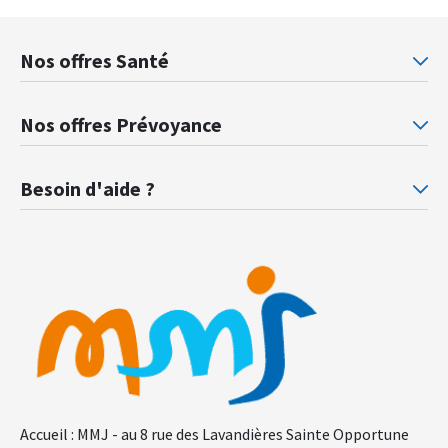
Nos offres Santé
Mutuelle santé Retraités justice
Mu
Nos offres Prévoyance
Prévoyance ministère de la Justice
Pr
Besoin d'aide ?
F.A.Q.
Gl
Accueil : MMJ - au 8 rue des Lavandières Sainte Opportune