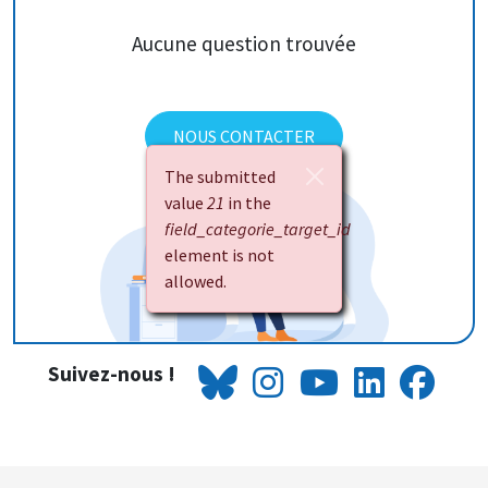
Aucune question trouvée
NOUS CONTACTER
Message d'erreur
The submitted
value
21
in the
field_categorie_target_id
element is not
allowed.
Suivez-nous !