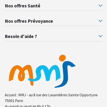
Nos offres Santé
Mutuelle santé Retraités justice
Mu
Nos offres Prévoyance
Prévoyance ministère de la Justice
Pr
Besoin d'aide ?
F.A.Q.
Gl
Accueil : MMJ - au 8 rue des Lavandières Sainte Opportune
75001 Paris
du mardi au jeudi de 9h à 17h