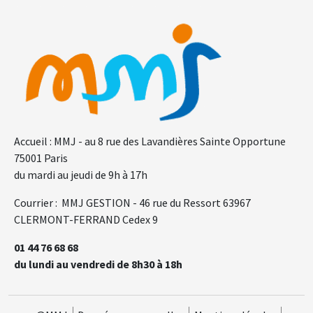
F.A.Q.
Gl
OUI, TOUT À
NON, JE SOUHAITE
FAIT !
CONTACTER LA MMJ
Accueil : MMJ - au 8 rue des Lavandières Sainte Opportune
75001 Paris
du mardi au jeudi de 9h à 17h
Courrier : MMJ GESTION - 46 rue du Ressort 63967
CLERMONT-FERRAND Cedex 9
01 44 76 68 68
du lundi au vendredi de 8h30 à 18h