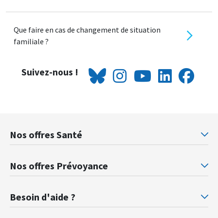
Que faire en cas de changement de situation
familiale ?
Suivez-nous !
OUI, TOUT À
NON, JE SOUHAITE
Nos offres Santé
FAIT !
CONTACTER LA MMJ
Mutuelle santé Retraités justice
Mu
Nos offres Prévoyance
Prévoyance ministère de la Justice
Pr
Besoin d'aide ?